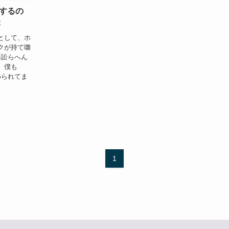
するの
C
として、ホ
クが持て囃
訴訟らへん
。僕も
しめられてま
1