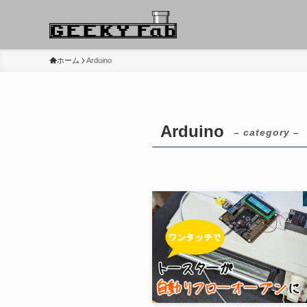
ホーム
Arduino
Arduino
– category –