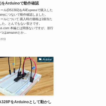
02)をArduinoで動作確認
ル(DS1302)をAliExpressで購入した
duinoにつないで動作確認しました。
ュールについて 購入時の価格は1個当た
2でした。とんでもない安さです。
xpress.com 本編とは関係ないですが、並行
はamazonとか...
月27日
Arduino
A328PをArduinoとして動かし