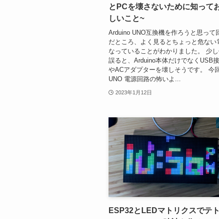
とPCを壊さないために知って
しいこと~
Arduino UNO互換機を作ろうと思っ
だところ、よく見るとちょっと危ない
なっていることがわかりました。 少
誤ると、Arduino本体だけでなくUSB
やACアダプターを壊しそうです。 今回はA
UNO 電源回路の怖いよ...
2023年1月12日
ESP32とLEDマトリクスでテ