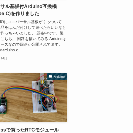
サル基板付Arduino互換機
type-C)を作りました
o UNOにユニバーサル基板がくっついて
部品をはんだ付けして遊べたらいいなと
作っちゃいました。 頒布中です。製
こちら。 回路を描いてみる Arduinoは
ソースなので回路が公開されてます。
.arduino.c...
月14日
Arduino
pressで買ったRTCモジュール