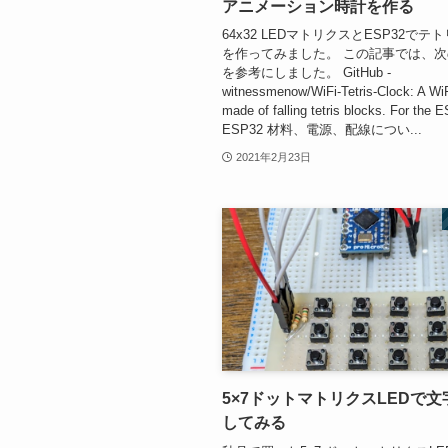
アニメーション時計を作る
64x32 LEDマトリクスとESP32でテ
を作ってみました。 この記事では、
を参考にしました。 GitHub -
witnessmenow/WiFi-Tetris-Clock: A WiF
made of falling tetris blocks. For the 
ESP32 材料、電源、配線につい...
2021年2月23日
5×7ドットマトリクスLEDで
してみる