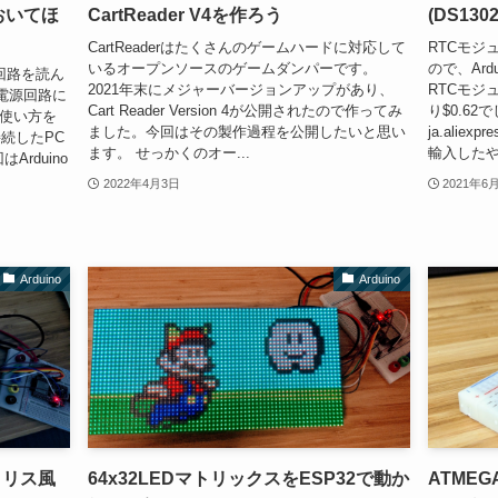
おいてほ
CartReader V4を作ろう
(DS13
CartReaderはたくさんのゲームハードに対応して
RTCモジュー
いるオープンソースのゲームダンパーです。
ので、Ar
て回路を読ん
2021年末にメジャーバージョンアップがあり、
RTCモジ
電源回路に
Cart Reader Version 4が公開されたので作ってみ
り$0.6
し使い方を
ました。今回はその製作過程を公開したいと思い
ja.alie
接続したPC
ます。 せっかくのオー...
輸入したやつ
rduino
2022年4月3日
2021年6
Arduino
Arduino
トリス風
64x32LEDマトリックスをESP32で動か
ATMEG