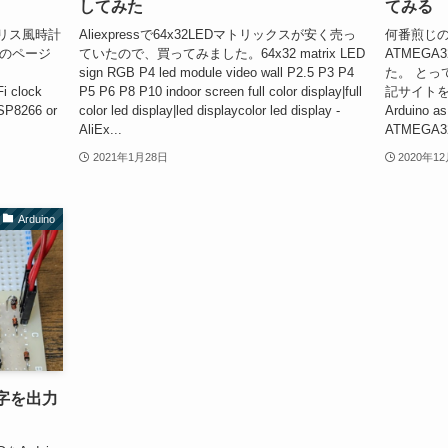
してみた
てみる
トリス風時計
Aliexpressで64x32LEDマトリックスが安く売っ
何番煎じ
次のページ
ていたので、買ってみました。64x32 matrix LED
ATMEGA
sign RGB P4 led module video wall P2.5 P3 P4
た。 とっ
i clock
P5 P6 P8 P10 indoor screen full color display|full
記サイト
ESP8266 or
color led display|led displaycolor led display -
Arduino as
AliEx...
ATMEGA3
2021年1月28日
2020年1
Arduino
文字を出力